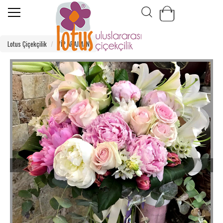
Lotus Çiçekçilik
VİP ARAJMAN