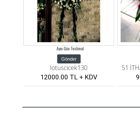
Aynı Gün Teslimat
Gönder
51 İTHAL RENKLİ GÜL BUKETİ
DV
9000.00 TL + KDV
1