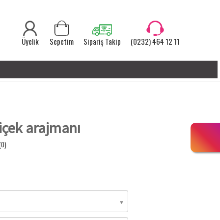
Üyelik
Sepetim
Sipariş Takip
(0232) 464 12 11
içek arajmanı
(0)