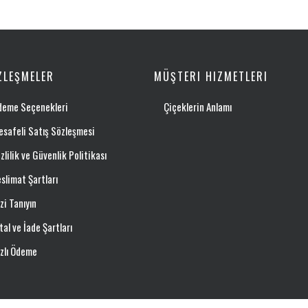
ZLEŞMELER
MÜŞTERI HIZMETLERI
deme Seçenekleri
Çiçeklerin Anlamı
safeli Satış Sözleşmesi
zlilik ve Güvenlik Politikası
slimat Şartları
zi Tanıyın
tal ve İade Şartları
zlı Ödeme