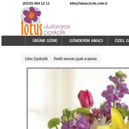
(0232) 464 12 11
info@lotuscicek.com.tr
ÜRÜNE GÖRE
GÖNDERİM AMACI
ÖZEL 
Lotus Çiçekçilik
Renkli mevsim çiçek arajmanı