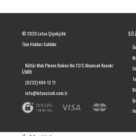
© 2020 Lotus Çiçekçilik
SÖ
Tüm Hakları Saklıdır.
Ö
Me
Kültür Mah.Plevne Bulvarı No:13/C Alsancak Konak/
Gi
İZMİR
Te
(0232) 464 12 11
Bi
info@lotuscicek.com.tr
İp
Hı