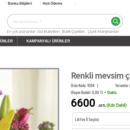
Banka Bilgileri
Hızlı Ödeme
En çok arananlar:
Gül Buketleri
,
Butik Çiçekler
,
Çiçek Aranjmanları
GÜNLER
KAMPANYALI ÜRÜNLER
Renkli mevsim ç
Ürün Kodu: 1094 |
Yorumlar 
Ulaşım Bedeli:
0,00
TL
+ Stokta
6600
(Kdv Dahil)
,00 TL
Lütfen İl Seçiniz