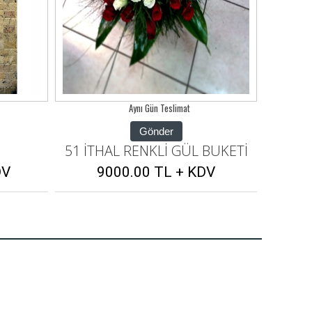
Aynı Gün Teslimat
Gönder
BUKETİ
lotuscicek130
51 İT
V
12000.00 TL + KDV