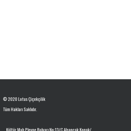
© 2020 Lotus Çiçekçilik
Tüm Hakları Saklıdır.
Kültür Mah.Plevne Bulvarı No:13/C Alsancak Konak/