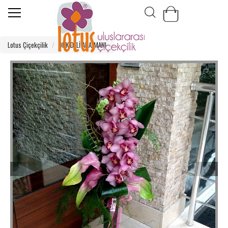
Lotus Çiçekçilik
ORKİDELİ ARAJMANI