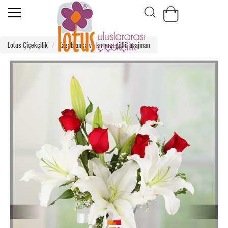
Lotus Çiçekçilik
Kazablanka ve kırmızı güllü arajman