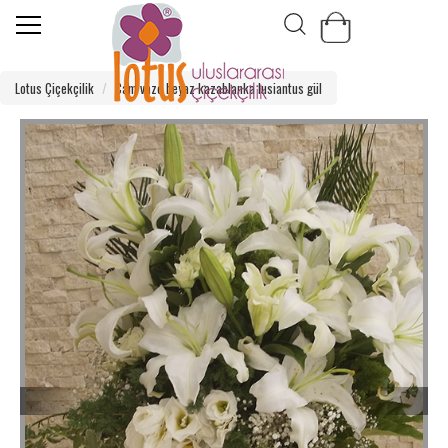
Lotus Çiçekçilik
Cam vazo beyaz kazablanka lusiantus gül