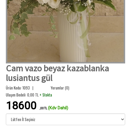
Cam vazo beyaz kazablanka
lusiantus gül
Ürün Kodu: 1093 |
Yorumlar (0)
Ulaşım Bedeli:
0,00
TL
+ Stokta
18600
(Kdv Dahil)
,00 TL