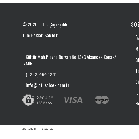
© 2020 Lotus Çiçekçilik
SÖ
Tüm Hakları Saklıdır.
Ö
Me
Kültür Mah.Plevne Bulvarı No:13/C Alsancak Konak/
Gi
İZMİR
Te
(0232) 464 12 11
Bi
info@lotuscicek.com.tr
İp
Hı
Netpa Bilişim E-Ticaret Yazılımları