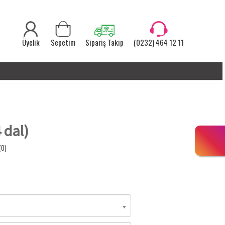
Üyelik
Sepetim
Sipariş Takip
(0232) 464 12 11
4 dal)
(0)