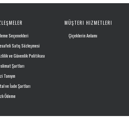
ZLEŞMELER
MÜŞTERI HIZMETLERI
deme Seçenekleri
Çiçeklerin Anlamı
safeli Satış Sözleşmesi
zlilik ve Güvenlik Politikası
slimat Şartları
zi Tanıyın
tal ve İade Şartları
zlı Ödeme