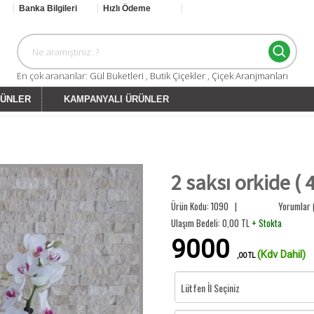
Banka Bilgileri
Hızlı Ödeme
En çok arananlar:
Gül Buketleri
,
Butik Çiçekler
,
Çiçek Aranjmanları
GÜNLER
KAMPANYALI ÜRÜNLER
2 saksı orkide ( 
Ürün Kodu: 1090 |
Yorumlar 
Ulaşım Bedeli:
0,00
TL
+ Stokta
9000
(Kdv Dahil)
,00 TL
Lütfen İl Seçiniz