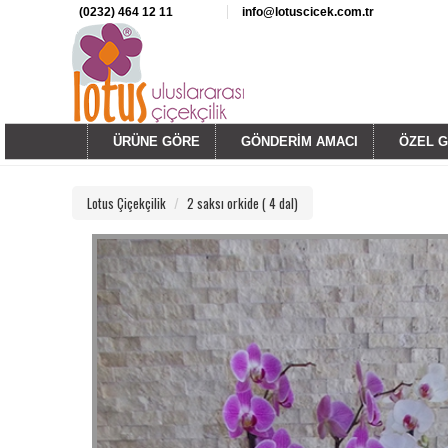
(0232) 464 12 11
info@lotuscicek.com.tr
ÜRÜNE GÖRE
GÖNDERİM AMACI
ÖZEL 
Lotus Çiçekçilik
2 saksı orkide ( 4 dal)