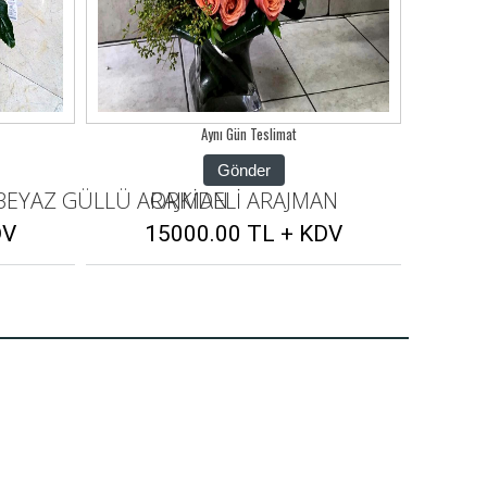
Aynı Gün Teslimat
Gönder
N
İTHAL DAL ORKİDELİ VE BEYAZ GÜLLÜ A
DV
12500.00 TL + KDV
1