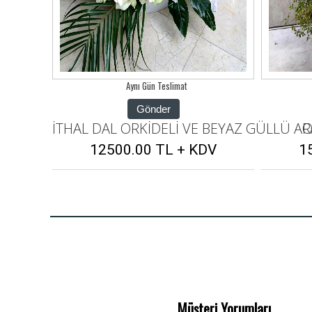
Aynı Gün Teslimat
Gönder
 BEYAZ GÜLLÜ ARAJMAN
ORKİDELİ ARAJMAN
İTHAL 
DV
15000.00 TL + KDV
1
Müşteri Yorumları