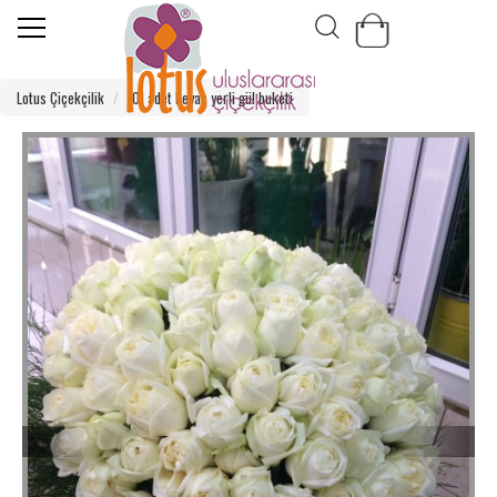
Lotus Çiçekçilik
101 adet beyaz yerli gül buketi